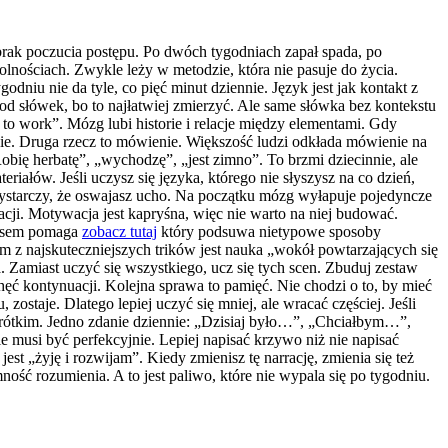
i brak poczucia postępu. Po dwóch tygodniach zapał spada, po
olnościach. Zwykle leży w metodzie, która nie pasuje do życia.
dniu nie da tyle, co pięć minut dziennie. Język jest jak kontakt z
a od słówek, bo to najłatwiej zmierzyć. Ale same słówka bez kontekstu
o to work”. Mózg lubi historie i relacje między elementami. Gdy
wie. Druga rzecz to mówienie. Większość ludzi odkłada mówienie na
obię herbatę”, „wychodzę”, „jest zimno”. To brzmi dziecinnie, ale
iałów. Jeśli uczysz się języka, którego nie słyszysz na co dzień,
. Wystarczy, że oswajasz ucho. Na początku mózg wyłapuje pojedyncze
acji. Motywacja jest kapryśna, więc nie warto na niej budować.
Czasem pomaga
zobacz tutaj
który podsuwa nietypowe sposoby
m z najskuteczniejszych trików jest nauka „wokół powtarzających się
. Zamiast uczyć się wszystkiego, ucz się tych scen. Zbuduj zestaw
chęć kontynuacji. Kolejna sprawa to pamięć. Nie chodzi o to, by mieć
ostaje. Dlatego lepiej uczyć się mniej, ale wracać częściej. Jeśli
 krótkim. Jedno zdanie dziennie: „Dzisiaj było…”, „Chciałbym…”,
e musi być perfekcyjnie. Lepiej napisać krzywo niż nie napisać
est „żyję i rozwijam”. Kiedy zmienisz tę narrację, zmienia się też
ość rozumienia. A to jest paliwo, które nie wypala się po tygodniu.