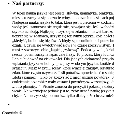
Nasi partnerzy:
W teorii nauka języka jest prosta: słówka, gramatyka, praktyka
miesiącu zaczyna się poczucie winy, a po trzech miesiącach po
Najlepsza nauka języka to taka, która jest wpleciona w codzien
wodą: jeśli zanurzasz się regularnie, oswajasz się. Jeśli wchod
szybko uciekają. Najlepiej uczyć się w zdaniach, nawet bardzo 
uczysz się w zdaniach, uczysz się też rytmu języka, kolejnoś
„kiedyś”, bo boi się błędów. A błędy są nieuniknione i potrze
działa. Uczysz się wydobywać słowa w czasie rzeczywistym. To j
musisz stworzyć sobie „kąpiel językową”. Podcasty w tle, krót
rzeczy, potem zaczyna łapać całe frazy. To proces, który lubi 
Lepiej budować na ciekawości. Dla jednych ciekawość przychod
wplatania języka w hobby: przepisy w obcym języku, krótkie d
sytuacji”. Masz w życiu sceny, które wracają: zakupy, restaur
zdań, które często używasz. Jeśli potrafisz opowiedzieć o sobi
„dobrą pamięć”, tylko by korzystać z mechanizmu powtórek. Słow
codziennie przerobisz mały zestaw i powtórzysz wczorajszy, id
„Jutro planuję…”. Pisanie zmusza do precyzji i pokazuje dziur
wcale. Najważniejsze jednak jest to, żeby uznać naukę języka za
ciężar. Nie uczysz się, bo musisz, tylko dlatego, że chcesz mi
Copyright ©