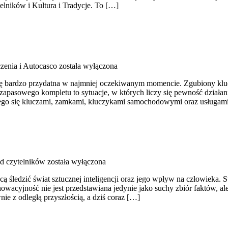
elników i Kultura i Tradycje. To […]
zenia i Autocasco
została wyłączona
 się bardzo przydatna w najmniej oczekiwanym momencie. Zgubiony kl
apasowego kompletu to sytuacje, w których liczy się pewność działania
cego się kluczami, zamkami, kluczykami samochodowymi oraz usługa
od czytelników
została wyłączona
 śledzić świat sztucznej inteligencji oraz jego wpływ na człowieka. St
owacyjność nie jest przedstawiana jedynie jako suchy zbiór faktów, al
ie z odległą przyszłością, a dziś coraz […]