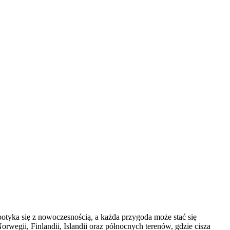
potyka się z nowoczesnością, a każda przygoda może stać się
wegii, Finlandii, Islandii oraz północnych terenów, gdzie cisza