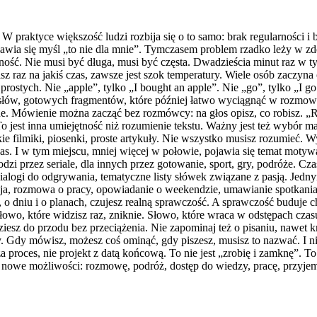
. W praktyce większość ludzi rozbija się o to samo: brak regularności 
jawia się myśl „to nie dla mnie”. Tymczasem problem rzadko leży w zd
ność. Nie musi być długa, musi być częsta. Dwadzieścia minut raz w tygo
zisz raz na jakiś czas, zawsze jest szok temperatury. Wiele osób zaczyn
prostych. Nie „apple”, tylko „I bought an apple”. Nie „go”, tylko „I g
ci słów, gotowych fragmentów, które później łatwo wyciągnąć w rozmo
bne. Mówienie można zacząć bez rozmówcy: na głos opisz, co robisz. „R
est inna umiejętność niż rozumienie tekstu. Ważny jest też wybór mater
kie filmiki, piosenki, proste artykuły. Nie wszystko musisz rozumieć
czas. I w tym miejscu, mniej więcej w połowie, pojawia się temat motyw
zi przez seriale, dla innych przez gotowanie, sport, gry, podróże. 
ialogi do odgrywania, tematyczne listy słówek związane z pasją. Jedny
acja, rozmowa o pracy, opowiadanie o weekendzie, umawianie spotkania
e, o dniu i o planach, czujesz realną sprawczość. A sprawczość buduje 
o, które widzisz raz, zniknie. Słowo, które wraca w odstępach czasu, z
ziesz do przodu bez przeciążenia. Nie zapominaj też o pisaniu, nawet
y. Gdy mówisz, możesz coś ominąć, gdy piszesz, musisz to nazwać. I ni
 proces, nie projekt z datą końcową. To nie jest „zrobię i zamknę”. To j
eć nowe możliwości: rozmowę, podróż, dostęp do wiedzy, pracę, przyjemn