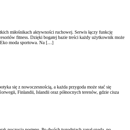
stkich miłośnikach aktywności ruchowej. Serwis łączy funkcję
soriów fitness. Dzięki bogatej bazie treści każdy użytkownik może
i Eko moda sportowa. Na […]
potyka się z nowoczesnością, a każda przygoda może stać się
wegii, Finlandii, Islandii oraz północnych terenów, gdzie cisza
i brak poczucia postępu. Po dwóch tygodniach zapał spada, po