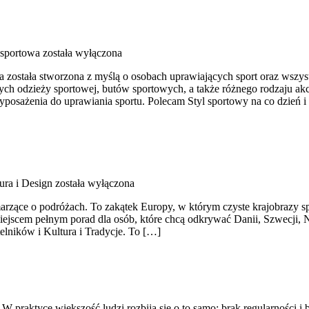
sportowa
została wyłączona
ra została stworzona z myślą o osobach uprawiających sport oraz wszy
h odzieży sportowej, butów sportowych, a także różnego rodzaju akce
osażenia do uprawiania sportu. Polecam Styl sportowy na co dzień 
ura i Design
została wyłączona
marzące o podróżach. To zakątek Europy, w którym czyste krajobrazy s
jscem pełnym porad dla osób, które chcą odkrywać Danii, Szwecji, Nor
elników i Kultura i Tradycje. To […]
. W praktyce większość ludzi rozbija się o to samo: brak regularności 