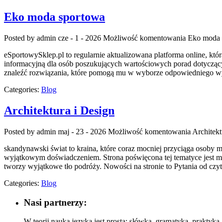
Eko moda sportowa
Posted by admin
cze - 1 - 2026
Możliwość komentowania
Eko moda 
eSportowySklep.pl to regularnie aktualizowana platforma online, któ
informacyjną dla osób poszukujących wartościowych porad dotyczącyc
znaleźć rozwiązania, które pomogą mu w wyborze odpowiedniego wyp
Categories:
Blog
Architektura i Design
Posted by admin
maj - 23 - 2026
Możliwość komentowania
Architekt
skandynawski świat to kraina, które coraz mocniej przyciąga osoby 
wyjątkowym doświadczeniem. Strona poświęcona tej tematyce jest mie
tworzy wyjątkowe tło podróży. Nowości na stronie to Pytania od czyt
Categories:
Blog
Nasi partnerzy:
W teorii nauka języka jest prosta: słówka, gramatyka, praktyka