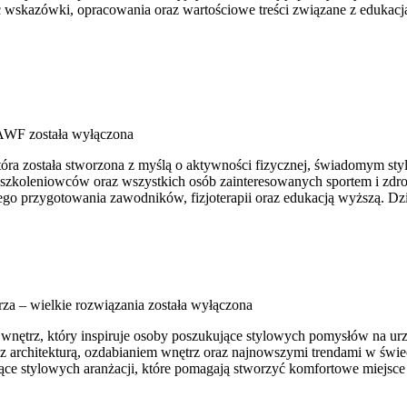
ć wskazówki, opracowania oraz wartościowe treści związane z eduka
 AWF
została wyłączona
a została stworzona z myślą o aktywności fizycznej, świadomym stylu ż
, szkoleniowców oraz wszystkich osób zainteresowanych sportem i zdro
ego przygotowania zawodników, fizjoterapii oraz edukacją wyższą. Dzi
za – wielkie rozwiązania
została wyłączona
nętrz, który inspiruje osoby poszukujące stylowych pomysłów na urząd
 z architekturą, ozdabianiem wnętrz oraz najnowszymi trendami w świec
zące stylowych aranżacji, które pomagają stworzyć komfortowe miejsce